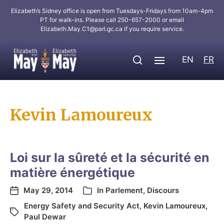
Elizabeth’s Sidney office is open from Tuesdays-Fridays from 10am-4pm
PT for walk-ins. Please call 250-657-2000 or email
Elizabeth.May.C1@parl.gc.ca
if you require service.
EN
FR
Kevin Lamoureux
Loi sur la sûreté et la sécurité en
matière énergétique
May 29, 2014
In
Parlement
,
Discours
Energy Safety and Security Act
,
Kevin Lamoureux
,
Paul Dewar