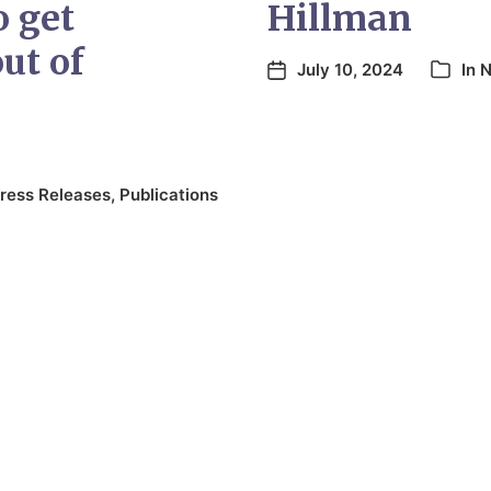
o get
Hillman
ut of
July 10, 2024
In
ress Releases
,
Publications