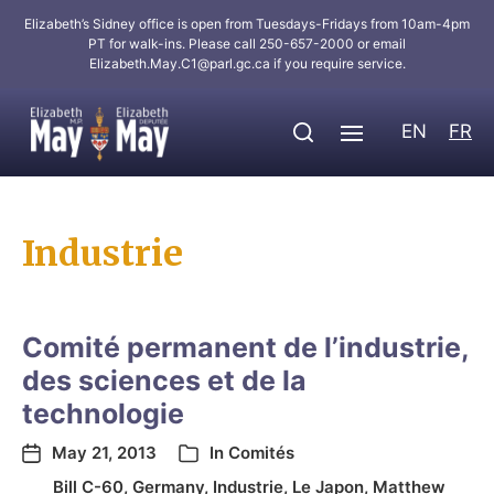
Elizabeth’s Sidney office is open from Tuesdays-Fridays from 10am-4pm
PT for walk-ins. Please call 250-657-2000 or email
Elizabeth.May.C1@parl.gc.ca
if you require service.
EN
FR
Industrie
Comité permanent de l’industrie,
des sciences et de la
technologie
May 21, 2013
In
Comités
Bill C-60
,
Germany
,
Industrie
,
Le Japon
,
Matthew