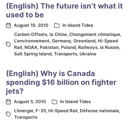
(English) The future isn’t what it
used to be
August 19, 2010
In
Island Tides
Carbon Offsets
,
la Chine
,
Changement climatique
,
L'environnement
,
Germany
,
Greenland
,
Hi-Speed
Rail
,
NOAA
,
Pakistan
,
Poland
,
Railways
,
la Russie
,
Salt Spring Island
,
Transports
,
Ukraine
(English) Why is Canada
spending $16 billion on fighter
jets?
August 5, 2010
In
Island Tides
L'énergie
,
F-35
,
Hi-Speed Rail
,
Défense nationale
,
Transports