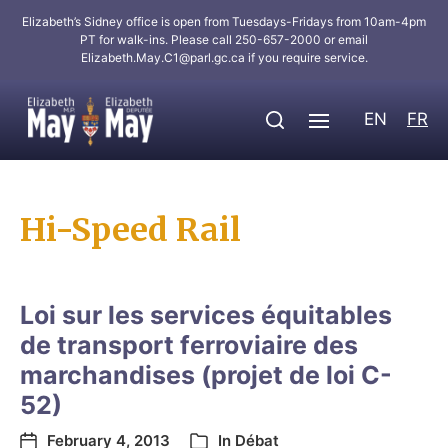
Elizabeth’s Sidney office is open from Tuesdays-Fridays from 10am-4pm
PT for walk-ins. Please call 250-657-2000 or email
Elizabeth.May.C1@parl.gc.ca
if you require service.
EN
FR
Hi-Speed Rail
Loi sur les services équitables
de transport ferroviaire des
marchandises (projet de loi C-
52)
February 4, 2013
In
Débat